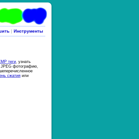
шить
|
Инструменты
XMP теги
, узнать
в JPEG фотографию,
ышеперечисленное
ень сжатия
или