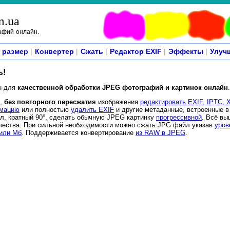
m.ua
афий онлайн.
 размер
|
Конвертер
|
Сжать
|
Редактор EXIF
|
Эффекты
|
Улуч
ь!
н для
качественной обработки JPEG фотографий и картинок онлайн
.
р,
без повторного пересжатия
изображения
редактировать EXIF, IPTC, 
рмацию
или полностью
удалить EXIF
и другие метаданные, встроенные 
л, кратный 90°, сделать обычную JPEG картинку
прогрессивной
. Всё в
ачества. При сильной необходимости можно сжать JPG файл указав
уров
 или Мб
. Поддерживается конвертирование
из RAW в JPEG
.