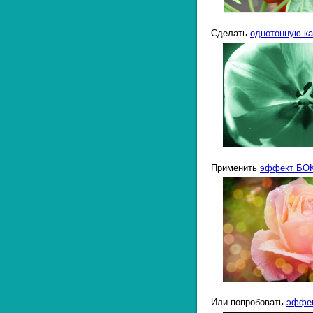
Сделать
однотонную ка
Применить
эффект БО
Или попробовать
эффек