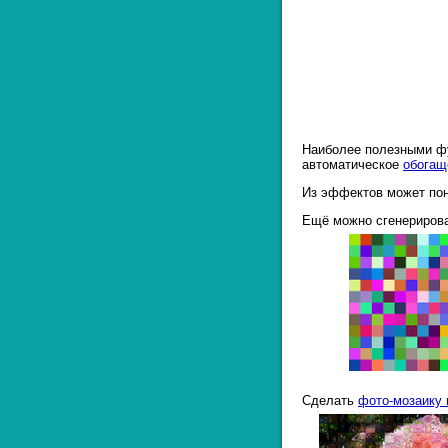
Наиболее полезными фу
автоматическое
обогащ
Из эффектов может пон
Ещё можно сгенериров
Сделать
фото-мозаику 