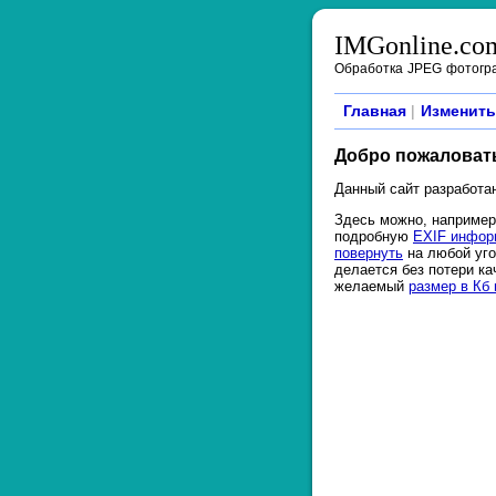
IMGonline.co
Обработка JPEG фотогр
Главная
|
Изменить
Добро пожаловат
Данный сайт разработа
Здесь можно, наприме
подробную
EXIF инфо
повернуть
на любой уго
делается без потери к
желаемый
размер в Кб