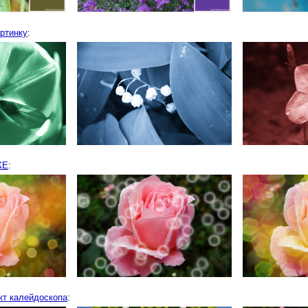
ртинку
:
КЕ
:
т калейдоскопа
: