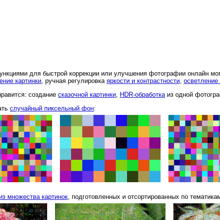
нкциями для быстрой коррекции или улучшения фотографии онлайн мо
ение картинки
, ручная регулировка
яркости и контрастности
,
осветление
равится: создание
сказочной картинки
,
HDR-обработка
из одной фотогр
ать
случайный пиксельный фон
:
из множества картинок
, подготовленных и отсортированных по тематикам