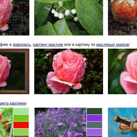
афию в
живопись
,
картину маслом
или в картину из
масляных мазков
:
вета картинки
: