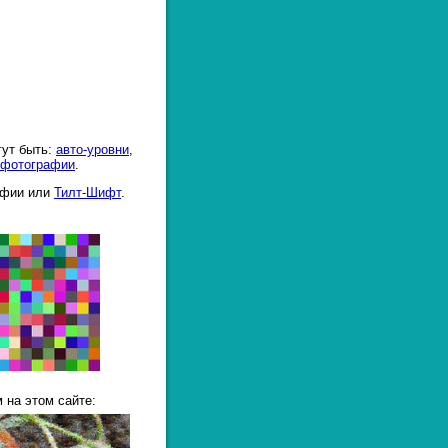
гут быть:
авто-уровни
,
 фотографии
.
афии или
Тилт-Шифт
.
 на этом сайте: